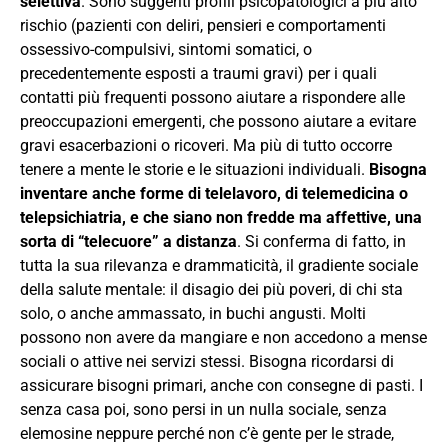
selettiva
. Sono suggeriti profili psicopatologici a più alto
rischio (pazienti con deliri, pensieri e comportamenti
ossessivo-compulsivi, sintomi somatici, o
precedentemente esposti a traumi gravi) per i quali
contatti più frequenti possono aiutare a rispondere alle
preoccupazioni emergenti, che possono aiutare a evitare
gravi esacerbazioni o ricoveri. Ma più di tutto occorre
tenere a mente le storie e le situazioni individuali.
Bisogna
inventare anche forme di telelavoro, di telemedicina o
telepsichiatria, e che siano non fredde ma affettive, una
sorta di “telecuore” a distanza
. Si conferma di fatto, in
tutta la sua rilevanza e drammaticità, il gradiente sociale
della salute mentale: il disagio dei più poveri, di chi sta
solo, o anche ammassato, in buchi angusti. Molti
possono non avere da mangiare e non accedono a mense
sociali o attive nei servizi stessi. Bisogna ricordarsi di
assicurare bisogni primari, anche con consegne di pasti. I
senza casa poi, sono persi in un nulla sociale, senza
elemosine neppure perché non c’è gente per le strade,