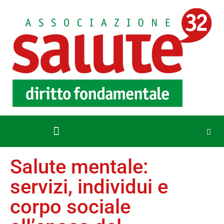
Salute mentale:
servizi, individui e
corpo sociale