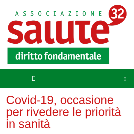
Covid-19, occasione
per rivedere le priorità
in sanità