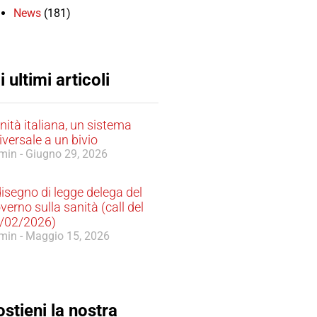
News
(181)
i ultimi articoli
nità italiana, un sistema
iversale a un bivio
min
Giugno 29, 2026
 disegno di legge delega del
verno sulla sanità (call del
/02/2026)
min
Maggio 15, 2026
stieni la nostra