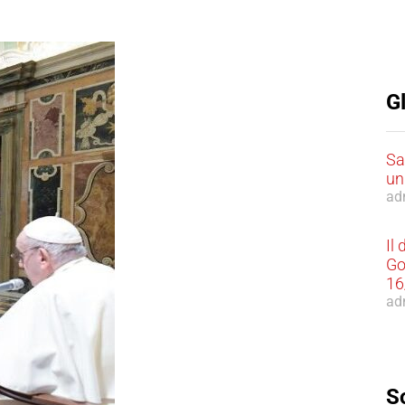
Gl
Sa
un
ad
Il
Go
16
ad
So