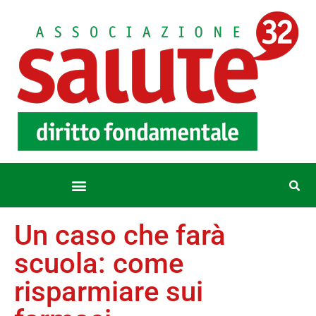
Un caso che farà
scuola: come
risparmiare sui